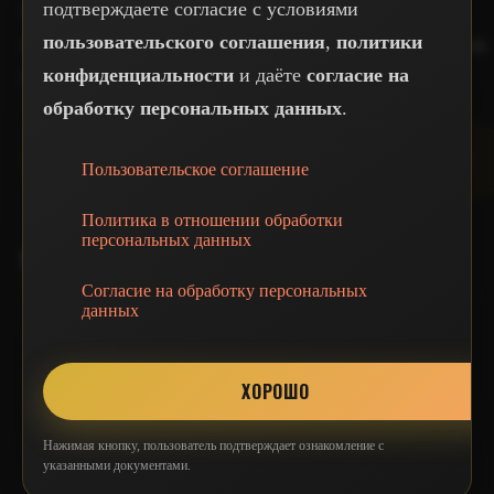
подтверждаете согласие с условиями
Профессиональный ремонт квартир в Москве.
пользовательского соглашения
,
политики
Более 15 лет опыта, 300+ завершённых проектов.
конфиденциальности
и даёте
согласие на
Гарантия качества и соблюдение сроков.
обработку персональных данных
.
Пользовательское соглашение
Политика в отношении обработки
персональных данных
УСЛУГИ
Согласие на обработку персональных
данных
Капитальный ремонт
ХОРОШО
Косметический ремонт
Нажимая кнопку, пользователь подтверждает ознакомление с
Дизайн-проект
указанными документами.