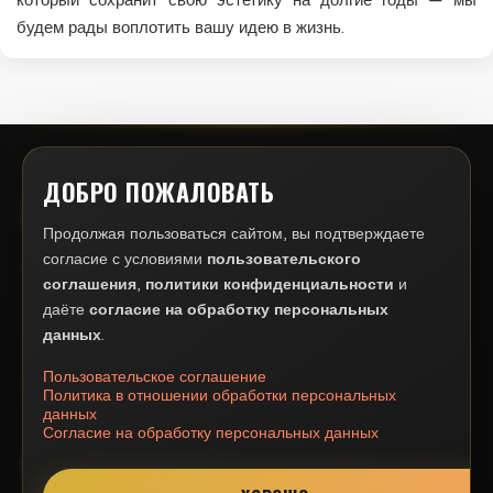
будем рады воплотить вашу идею в жизнь.
ДОБРО ПОЖАЛОВАТЬ
НЕКУЛЬЧА
Продолжая пользоваться сайтом, вы подтверждаете
согласие с условиями
пользовательского
Профессиональный ремонт квартир в Москве. Более 15 лет
соглашения
,
политики конфиденциальности
и
опыта, 300+ завершённых проектов. Гарантия качества и
даёте
согласие на обработку персональных
соблюдение сроков.
данных
.
Пользовательское соглашение
Политика в отношении обработки персональных
данных
Согласие на обработку персональных данных
УСЛУГИ