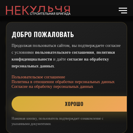
Html code will be here
ДОБРО ПОЖАЛОВАТЬ
НЕКУЛЬЧА
Продолжая пользоваться сайтом, вы подтверждаете согласие
с условиями
пользовательского соглашения
,
политики
Профессиональный ремонт квартир в Москве. Более 15 лет
конфиденциальности
и даёте
согласие на обработку
опыта, 300+ завершённых проектов. Гарантия качества и
персональных данных
.
соблюдение сроков.
Пользовательское соглашение
Политика в отношении обработки персональных данных
Согласие на обработку персональных данных
ХОРОШО
УСЛУГИ
Нажимая кнопку, пользователь подтверждает ознакомление с
указанными документами.
Капитальный ремонт